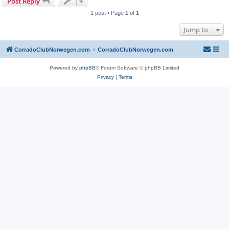
Post Reply
1 post • Page
1
of
1
Jump to
CorradoClubNorwegen.com
CorradoClubNorwegen.com
Powered by
phpBB
® Forum Software © phpBB Limited
Privacy
|
Terms