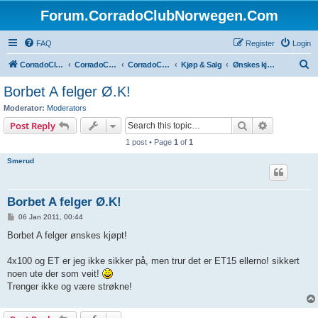
Forum.CorradoClubNorwegen.Com
FAQ
Register
Login
S
CorradoClubNorwegen.com
CorradoClubNorwegen.com
CorradoClubNorwegen
Kjøp & Salg
Ønskes kjøpt
e
Borbet A felger Ø.K!
a
Moderator:
Moderators
r
Search
Advanced s
Post Reply
c
1 post • Page
1
of
1
h
Smerud
Borbet A felger Ø.K!
P
06 Jan 2011, 00:44
o
s
Borbet A felger ønskes kjøpt!
t
4x100 og ET er jeg ikke sikker på, men trur det er ET15 ellerno! sikkert
noen ute der som veit!
Trenger ikke og være strøkne!