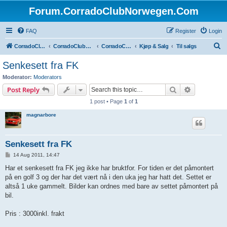
Forum.CorradoClubNorwegen.Com
FAQ
Register
Login
S
CorradoClubNorwegen.com
CorradoClubNorwegen.com
CorradoClubNorwegen
Kjøp & Salg
Til salgs
e
Senkesett fra FK
a
Moderator:
Moderators
r
Search
Advanced s
Post Reply
c
1 post • Page
1
of
1
h
magnarbore
Senkesett fra FK
P
14 Aug 2011, 14:47
o
s
Har et senkesett fra FK jeg ikke har bruktfor. For tiden er det påmontert
t
på en golf 3 og der har det vært nå i den uka jeg har hatt det. Settet er
altså 1 uke gammelt. Bilder kan ordnes med bare av settet påmontert på
bil.
Pris : 3000inkl. frakt