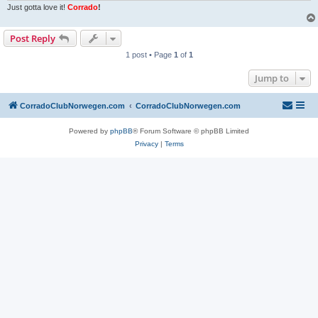
Just gotta love it!
Corrado
!
Post Reply
1 post • Page
1
of
1
Jump to
CorradoClubNorwegen.com
CorradoClubNorwegen.com
Powered by
phpBB
® Forum Software © phpBB Limited
Privacy
|
Terms