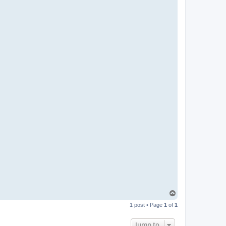
T
o
1 post • Page
1
of
1
p
Jump to