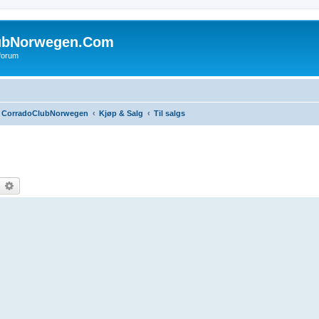
ubNorwegen.Com
 forum
CorradoClubNorwegen
Kjøp & Salg
Til salgs
earch
Advanced search