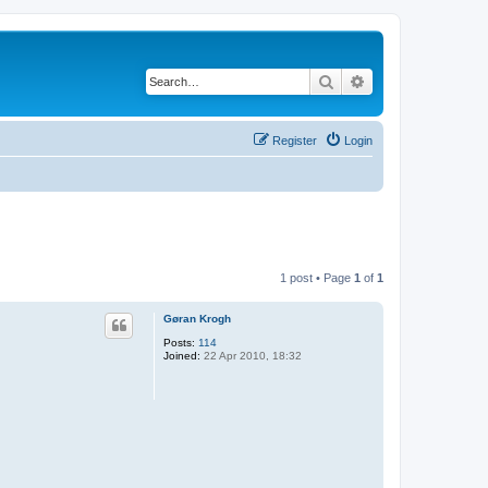
Search
Advanced search
Register
Login
1 post • Page
1
of
1
Gøran Krogh
Posts:
114
Joined:
22 Apr 2010, 18:32