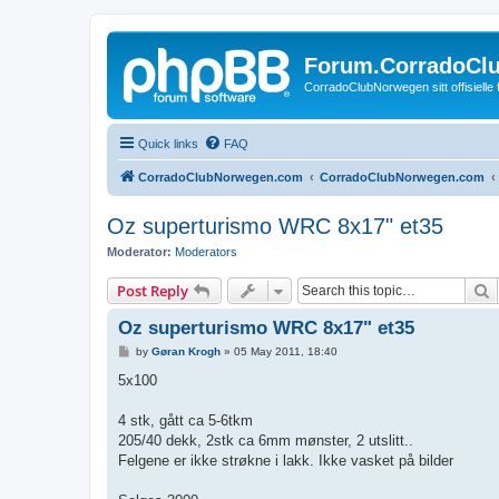
Forum.CorradoCl
CorradoClubNorwegen sitt offisielle
Quick links
FAQ
CorradoClubNorwegen.com
CorradoClubNorwegen.com
Oz superturismo WRC 8x17" et35
Moderator:
Moderators
S
Post Reply
Oz superturismo WRC 8x17" et35
P
by
Gøran Krogh
»
05 May 2011, 18:40
o
s
5x100
t
4 stk, gått ca 5-6tkm
205/40 dekk, 2stk ca 6mm mønster, 2 utslitt..
Felgene er ikke strøkne i lakk. Ikke vasket på bilder