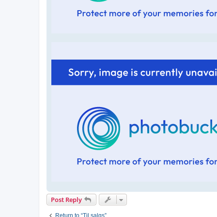
Post Reply
Return to “Til salgs”