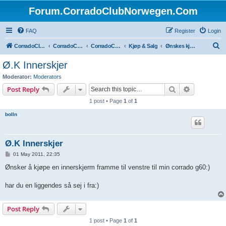
Forum.CorradoClubNorwegen.Com
FAQ
Register
Login
S
CorradoClubNorwegen.com
CorradoClubNorwegen.com
CorradoClubNorwegen
Kjøp & Salg
Ønskes kjøpt
e
Ø.K Innerskjer
a
Moderator:
Moderators
r
Search
Advanced s
Post Reply
c
1 post • Page
1
of
1
h
bolln
Ø.K Innerskjer
P
01 May 2011, 22:35
o
s
Ønsker å kjøpe en innerskjerm framme til venstre til min corrado g60:)
t
har du en liggendes så sej i fra:)
Post Reply
1 post • Page
1
of
1