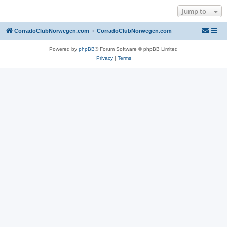
Jump to
CorradoClubNorwegen.com
CorradoClubNorwegen.com
Powered by
phpBB
® Forum Software © phpBB Limited
Privacy
|
Terms